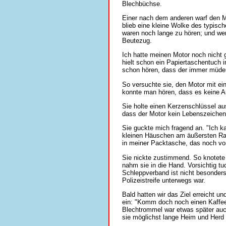
Blechbüchse.
Einer nach dem anderen warf den 
blieb eine kleine Wolke des typis
waren noch lange zu hören; und wen
Beutezug.
Ich hatte meinen Motor noch nicht g
hielt schon ein Papiertaschentuch i
schon hören, dass der immer müder 
So versuchte sie, den Motor mit ei
konnte man hören, dass es keine Aus
Sie holte einen Kerzenschlüssel a
dass der Motor kein Lebenszeichen
Sie guckte mich fragend an. "Ich k
kleinen Häuschen am äußersten Rand
in meiner Packtasche, das noch vo
Sie nickte zustimmend. So knotete 
nahm sie in die Hand. Vorsichtig tu
Schleppverband ist nicht besonders
Polizeistreife unterwegs war.
Bald hatten wir das Ziel erreicht un
ein: "Komm doch noch einen Kaffee t
Blechtrommel war etwas später auch
sie möglichst lange Heim und Herd f