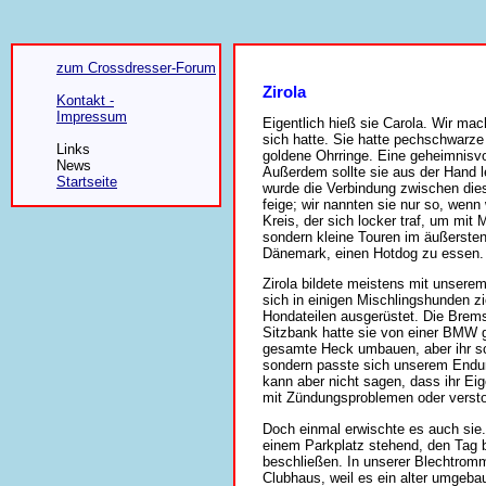
zum Crossdresser-Forum
Zirola
Kontakt -
Impressum
Eigentlich hieß sie Carola. Wir mac
sich hatte. Sie hatte pechschwarze
Links
goldene Ohrringe. Eine geheimnisvo
News
Außerdem sollte sie aus der Hand l
Startseite
wurde die Verbindung zwischen dies
feige; wir nannten sie nur so, wen
Kreis, der sich locker traf, um mi
sondern kleine Touren im äußerst
Dänemark, einen Hotdog zu essen.
Zirola bildete meistens mit unsere
sich in einigen Mischlingshunden zi
Hondateilen ausgerüstet. Die Brem
Sitzbank hatte sie von einer BMW 
gesamte Heck umbauen, aber ihr sch
sondern passte sich unserem Endur
kann aber nicht sagen, dass ihr E
mit Zündungsproblemen oder versto
Doch einmal erwischte es auch sie.
einem Parkplatz stehend, den Tag 
beschließen. In unserer Blechtrom
Clubhaus, weil es ein alter umgeba