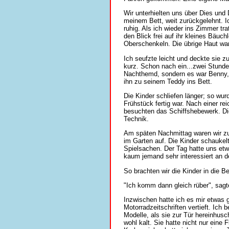
Wir unterhielten uns über Dies und 
meinem Bett, weit zurückgelehnt. Ic
ruhig. Als ich wieder ins Zimmer tr
den Blick frei auf ihr kleines Bäuc
Oberschenkeln. Die übrige Haut war
Ich seufzte leicht und deckte sie z
kurz. Schon nach ein...zwei Stunde
Nachthemd, sondern es war Benny, de
ihn zu seinem Teddy ins Bett.
Die Kinder schliefen länger; so wu
Frühstück fertig war. Nach einer re
besuchten das Schiffshebewerk. Die
Technik.
Am späten Nachmittag waren wir zur
im Garten auf. Die Kinder schaukel
Spielsachen. Der Tag hatte uns et
kaum jemand sehr interessiert an d
So brachten wir die Kinder in die Be
"Ich komm dann gleich rüber", sagt
Inzwischen hatte ich es mir etwas 
Motorradzeitschriften vertieft. Ich
Modelle, als sie zur Tür hereinhus
wohl kalt. Sie hatte nicht nur ein