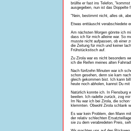
brüllte er fast ins Telefon, "komm
ausgegeben, nun ist das Doppelte fä
"Nein, bestimmt nicht, alles ok, ab
Etwas enttäuscht verabschiedete er
Am nächsten Morgen gönnte ich mir 
dass ich für mich alleine war. So m
musste nicht aufpassen, ob einer z
die Zeitung für mich und keiner lac
Frühstückstisch auf.
Zu Zirola war es nicht besonders we
ich die Reifen meines alten Fahrrad
Nach fünfzehn Minuten war ich scho
schon gesehen, denn sie kam nach 
gleich gekommen bist. Ich kann bil
heute noch abholen, kannst Du mit 
Natürlich konnte ich. In Flensburg
beeilen. Ich radelte zurück, zog mi
Im Nu war ich bei Zirola, die schon
klemmten. Obwohl Zirola schlank w
Es war kein Problem, den Mann mit
der relativ schlechten Ersatzteilla
sie zu dem verabredeten Preis, seh
Wir machten uns auf den Rückweg. U