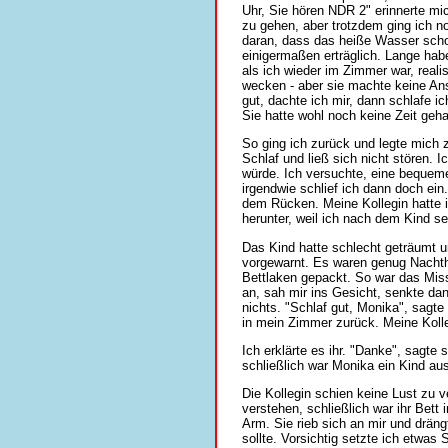
Uhr, Sie hören NDR 2" erinnerte mi
zu gehen, aber trotzdem ging ich 
daran, dass das heiße Wasser scho
einigermaßen erträglich. Lange habe
als ich wieder im Zimmer war, realis
wecken - aber sie machte keine Ans
gut, dachte ich mir, dann schlafe i
Sie hatte wohl noch keine Zeit geha
So ging ich zurück und legte mich z
Schlaf und ließ sich nicht stören. 
würde. Ich versuchte, eine bequeme 
irgendwie schlief ich dann doch ein
dem Rücken. Meine Kollegin hatte i
herunter, weil ich nach dem Kind se
Das Kind hatte schlecht geträumt 
vorgewarnt. Es waren genug Nachth
Bettlaken gepackt. So war das Miss
an, sah mir ins Gesicht, senkte da
nichts. "Schlaf gut, Monika", sagte 
in mein Zimmer zurück. Meine Kolleg
Ich erklärte es ihr. "Danke", sagte
schließlich war Monika ein Kind au
Die Kollegin schien keine Lust zu 
verstehen, schließlich war ihr Bet
Arm. Sie rieb sich an mir und dräng
sollte. Vorsichtig setzte ich etwas