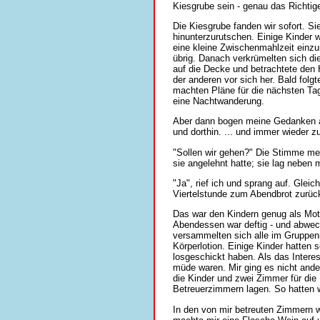
Kiesgrube sein - genau das Richtig
Die Kiesgrube fanden wir sofort. S
hinunterzurutschen. Einige Kinder 
eine kleine Zwischenmahlzeit einz
übrig. Danach verkrümelten sich die
auf die Decke und betrachtete den 
der anderen vor sich her. Bald fo
machten Pläne für die nächsten Tag
eine Nachtwanderung.
Aber dann bogen meine Gedanken ab
und dorthin. ... und immer wieder zu
"Sollen wir gehen?" Die Stimme me
sie angelehnt hatte; sie lag neben m
"Ja", rief ich und sprang auf. Gleich
Viertelstunde zum Abendbrot zurüc
Das war den Kindern genug als Motiv
Abendessen war deftig - und abwec
versammelten sich alle im Gruppen
Körperlotion. Einige Kinder hatten 
losgeschickt haben. Als das Intere
müde waren. Mir ging es nicht ande
die Kinder und zwei Zimmer für die
Betreuerzimmern lagen. So hatten w
In den von mir betreuten Zimmern w