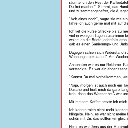
räumte ich den Rest der Kaffeetaf
Du frei machen". Stimmt, das Hand
und zusammengeheftet, die Ausgaben 
"Ach eines noch", sagte sie mit e
fahre ich auch gerne mal mit auf die
Ich lief die kurze Strecke bis zu 
viel in wenigen Tagen zusammen kom
wollte ich die Briefe jedenfalls g
gab es einen Sanierungs- und Umba
Dagegen schien sich Widerstand zu e
Wohnungsspekulation". Am Wochenen
Ansonsten war es nur Reklame. Fast
versteckte. Es war ein abgerissene
"Kannst Du mal vorbeikommen, wenn
"Naja, morgen ist auch noch ein Tag
Dusche und hielt mich da ganz lange
froh, dass das Wasser heiß war und
Mit meinem Kaffee setzte ich mich 
Ich konnte mich nicht recht konzen
klingelte. Nein, es war nicht meine
schön mit Dir, das sollten wir glei
Nein, es war Jens aus der Motorrad