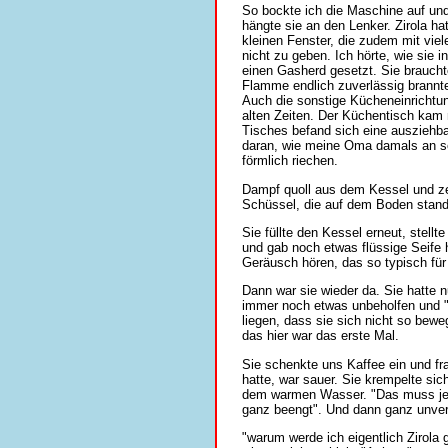
So bockte ich die Maschine auf un
hängte sie an den Lenker. Zirola ha
kleinen Fenster, die zudem mit viele
nicht zu geben. Ich hörte, wie sie i
einen Gasherd gesetzt. Sie braucht
Flamme endlich zuverlässig brannt
Auch die sonstige Kücheneinrichtu
alten Zeiten. Der Küchentisch kam 
Tisches befand sich eine auszieh
daran, wie meine Oma damals an so
förmlich riechen.
Dampf quoll aus dem Kessel und ze
Schüssel, die auf dem Boden stand
Sie füllte den Kessel erneut, stell
und gab noch etwas flüssige Seife
Geräusch hören, das so typisch für 
Dann war sie wieder da. Sie hatte
immer noch etwas unbeholfen und "s
liegen, dass sie sich nicht so bew
das hier war das erste Mal.
Sie schenkte uns Kaffee ein und fra
hatte, war sauer. Sie krempelte si
dem warmen Wasser. "Das muss jetzt
ganz beengt". Und dann ganz unverm
"warum werde ich eigentlich Zirola g