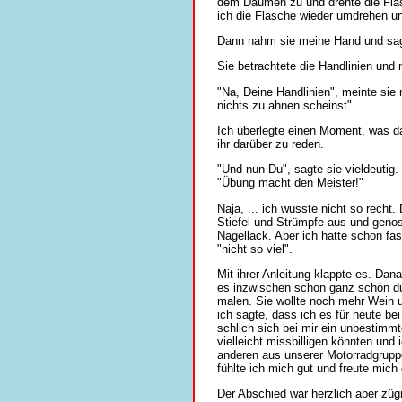
dem Daumen zu und drehte die Flas
ich die Flasche wieder umdrehen un
Dann nahm sie meine Hand und sagt
Sie betrachtete die Handlinien und 
"Na, Deine Handlinien", meinte sie
nichts zu ahnen scheinst".
Ich überlegte einen Moment, was das
ihr darüber zu reden.
"Und nun Du", sagte sie vieldeutig
"Übung macht den Meister!"
Naja, ... ich wusste nicht so rech
Stiefel und Strümpfe aus und geno
Nagellack. Aber ich hatte schon fast
"nicht so viel".
Mit ihrer Anleitung klappte es. Da
es inzwischen schon ganz schön du
malen. Sie wollte noch mehr Wein u
ich sagte, dass ich es für heute b
schlich sich bei mir ein unbestimm
vielleicht missbilligen könnten und
anderen aus unserer Motorradgrup
fühlte ich mich gut und freute mic
Der Abschied war herzlich aber züg