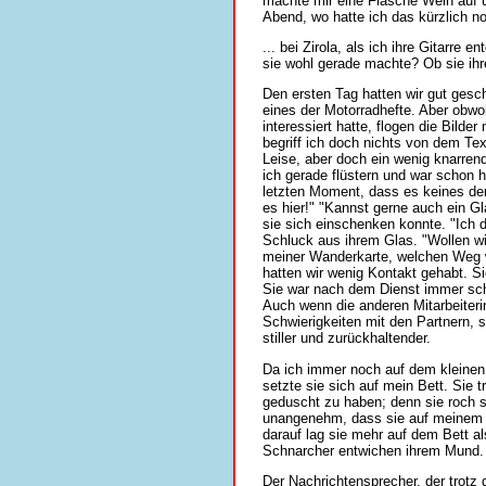
machte mir eine Flasche Wein auf u
Abend, wo hatte ich das kürzlich n
... bei Zirola, als ich ihre Gitarre
sie wohl gerade machte? Ob sie ihr
Den ersten Tag hatten wir gut gesch
eines der Motorradhefte. Aber obwoh
interessiert hatte, flogen die Bilde
begriff ich doch nichts von dem Tex
Leise, aber doch ein wenig knarrend
ich gerade flüstern und war schon 
letzten Moment, dass es keines der
es hier!" "Kannst gerne auch ein Gl
sie sich einschenken konnte. "Ich 
Schluck aus ihrem Glas. "Wollen wir 
meiner Wanderkarte, welchen Weg w
hatten wir wenig Kontakt gehabt. S
Sie war nach dem Dienst immer schn
Auch wenn die anderen Mitarbeite
Schwierigkeiten mit den Partnern, so
stiller und zurückhaltender.
Da ich immer noch auf dem kleinen 
setzte sie sich auf mein Bett. Sie
geduscht zu haben; denn sie roch s
unangenehm, dass sie auf meinem 
darauf lag sie mehr auf dem Bett al
Schnarcher entwichen ihrem Mund.
Der Nachrichtensprecher, der trotz