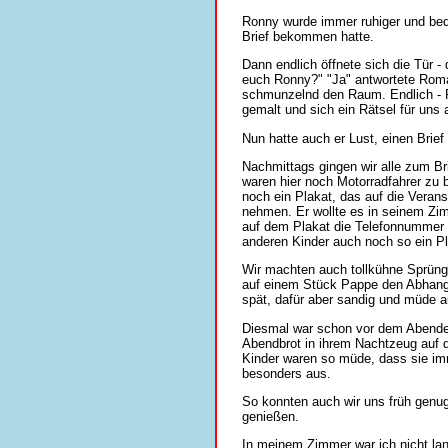
Ronny wurde immer ruhiger und bed
Brief bekommen hatte.
Dann endlich öffnete sich die Tür - 
euch Ronny?" "Ja" antwortete Roman 
schmunzelnd den Raum. Endlich - R
gemalt und sich ein Rätsel für uns
Nun hatte auch er Lust, einen Brief
Nachmittags gingen wir alle zum B
waren hier noch Motorradfahrer zu
noch ein Plakat, das auf die Verans
nehmen. Er wollte es in seinem Zim
auf dem Plakat die Telefonnummer v
anderen Kinder auch noch so ein 
Wir machten auch tollkühne Sprünge
auf einem Stück Pappe den Abhang 
spät, dafür aber sandig und müde 
Diesmal war schon vor dem Abende
Abendbrot in ihrem Nachtzeug auf 
Kinder waren so müde, dass sie im
besonders aus.
So konnten auch wir uns früh genu
genießen.
In meinem Zimmer war ich nicht lan