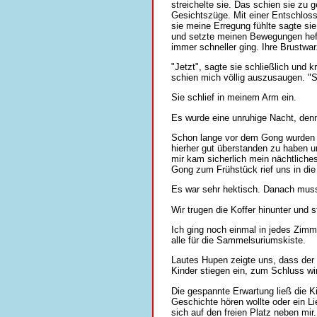
streichelte sie. Das schien sie zu 
Gesichtszüge. Mit einer Entschlossen
sie meine Erregung fühlte sagte sie
und setzte meinen Bewegungen heft
immer schneller ging. Ihre Brustwar
"Jetzt", sagte sie schließlich und k
schien mich völlig auszusaugen. "S
Sie schlief in meinem Arm ein.
Es wurde eine unruhige Nacht, den
Schon lange vor dem Gong wurden d
hierher gut überstanden zu haben 
mir kam sicherlich mein nächtliche
Gong zum Frühstück rief uns in die 
Es war sehr hektisch. Danach musst
Wir trugen die Koffer hinunter und s
Ich ging noch einmal in jedes Zimm
alle für die Sammelsuriumskiste.
Lautes Hupen zeigte uns, dass der B
Kinder stiegen ein, zum Schluss wir
Die gespannte Erwartung ließ die Ki
Geschichte hören wollte oder ein L
sich auf den freien Platz neben mir.