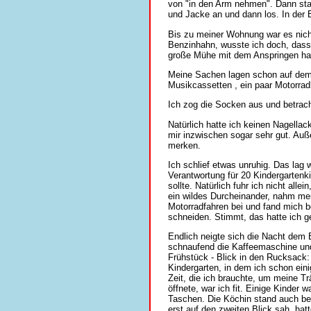
von "in den Arm nehmen". Dann stan
und Jacke an und dann los. In der
Bis zu meiner Wohnung war es nich
Benzinhahn, wusste ich doch, dass
große Mühe mit dem Anspringen hat
Meine Sachen lagen schon auf dem B
Musikcassetten , ein paar Motorrad
Ich zog die Socken aus und betrach
Natürlich hatte ich keinen Nagellac
mir inzwischen sogar sehr gut. Au
merken.
Ich schlief etwas unruhig. Das lag
Verantwortung für 20 Kindergartenki
sollte. Natürlich fuhr ich nicht all
ein wildes Durcheinander, nahm me
Motorradfahren bei und fand mich be
schneiden. Stimmt, das hatte ich g
Endlich neigte sich die Nacht dem 
schnaufend die Kaffeemaschine und 
Frühstück - Blick in den Rucksack:
Kindergarten, in dem ich schon eini
Zeit, die ich brauchte, um meine T
öffnete, war ich fit. Einige Kinder
Taschen. Die Köchin stand auch ber
erst auf den zweiten Blick sah, ha