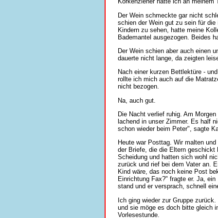
Korkenzieher hatte ich an meinem
Der Wein schmeckte gar nicht schl
schien der Wein gut zu sein für di
Kindern zu sehen, hatte meine Koll
Bademantel ausgezogen. Beides hatt
Der Wein schien aber auch einen u
dauerte nicht lange, da zeigten lei
Nach einer kurzen Bettlektüre - un
rollte ich mich auch auf die Matrat
nicht bezogen.
Na, auch gut.
Die Nacht verlief ruhig. Am Morgen
lachend in unser Zimmer. Es half ni
schon wieder beim Peter", sagte K
Heute war Posttag. Wir malten und 
der Briefe, die die Eltern geschick
Scheidung und hatten sich wohl nic
zurück und rief bei dem Vater an. 
Kind wäre, das noch keine Post bek
Einrichtung Fax?" fragte er. Ja, e
stand und er versprach, schnell ei
Ich ging wieder zur Gruppe zurück.
und sie möge es doch bitte gleich 
Vorlesestunde.