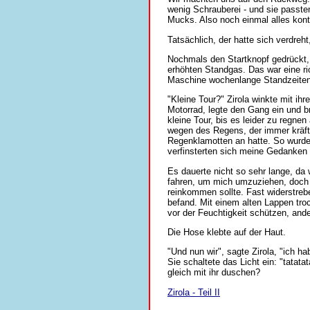
wenig Schrauberei - und sie passten
Mucks. Also noch einmal alles kontro
Tatsächlich, der hatte sich verdreht
Nochmals den Startknopf gedrückt
erhöhten Standgas. Das war eine ri
Maschine wochenlange Standzeiten v
"Kleine Tour?" Zirola winkte mit ih
Motorrad, legte den Gang ein und br
kleine Tour, bis es leider zu regne
wegen des Regens, der immer kräfti
Regenklamotten an hatte. So wurde 
verfinsterten sich meine Gedanken 
Es dauerte nicht so sehr lange, da 
fahren, um mich umzuziehen, doch s
reinkommen sollte. Fast widerstrebe
befand. Mit einem alten Lappen tro
vor der Feuchtigkeit schützen, and
Die Hose klebte auf der Haut.
"Und nun wir", sagte Zirola, "ich h
Sie schaltete das Licht ein: "tatata
gleich mit ihr duschen?
Zirola - Teil II