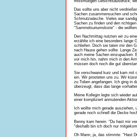
missmutigen Gesichtsausdruck; wir
Das sollte uns aber nicht verdrieße
Sachen zusammensuchen und schon
Schmutzwäsche. Vieles war sandig,
Sachen zu finden und den richtigen 
"Sammelsuriumskiste" - die wollten 
Den Nachmittag nutzten wir zu ein
erzählte ich eine besonders lange G
schliefen. Doch sie taten mir den 
nach Hause gehen sollte. Lange Zei
auch meine Sachen einzupacken. Bal
vor mich hin, nahm mich in den Arm
müssen doch noch die gut überstan
Sie verschwand kurz und kam mit d
ein. Wir prosteten uns zu. Wir küs
zu Toben angefangen. Ich ging in d
überzeugt, dass das lange vorhalt
Meine Kollegin legte sich wieder au
einer kompliziert anmutenden Aktion
Ich wollte mich gerade ausziehen, u
gerade noch schnell die Decke hoc
Benny kam herein. "Du hast mir ve
"deshalb bin ich doch nur mitgeko
Oh Mann, ja, das stimmte. "Hast Du