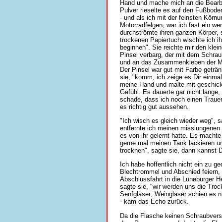
Hand und mache mich an die Bearbe
Pulver rieselte es auf den Fußboden
- und als ich mit der feinsten Körn
Motorradfelgen, war ich fast ein we
durchströmte ihren ganzen Körper, s
trockenen Papiertuch wischte ich 
beginnen". Sie reichte mir den klei
Pinsel verbarg, der mit dem Schrau
und an das Zusammenkleben der Mod
Der Pinsel war gut mit Farbe geträn
sie, "komm, ich zeige es Dir einmal"
meine Hand und malte mit geschickt
Gefühl. Es dauerte gar nicht lange,
schade, dass ich noch einen Trauer
es richtig gut aussehen.
"Ich wisch es gleich wieder weg", 
entfernte ich meinen misslungenen
es von ihr gelernt hatte. Es machte
gerne mal meinen Tank lackieren u
trocknen", sagte sie, dann kannst D
Ich habe hoffentlich nicht ein zu g
Blechtrommel und Abschied feiern, 
Abschlussfahrt in die Lüneburger H
sagte sie, "wir werden uns die Tro
Senfgläser; Weingläser schien es ni
- kam das Echo zurück.
Da die Flasche keinen Schraubversc