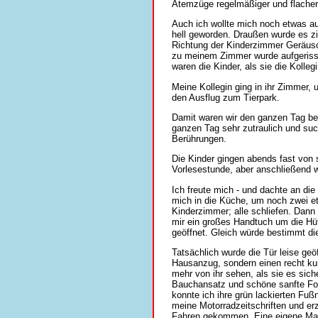
Atemzüge regelmäßiger und flacher.
Auch ich wollte mich noch etwas au
hell geworden. Draußen wurde es zi
Richtung der Kinderzimmer Geräusc
zu meinem Zimmer wurde aufgerisse
waren die Kinder, als sie die Kolle
Meine Kollegin ging in ihr Zimmer, 
den Ausflug zum Tierpark.
Damit waren wir den ganzen Tag bes
ganzen Tag sehr zutraulich und suc
Berührungen.
Die Kinder gingen abends fast von 
Vorlesestunde, aber anschließend w
Ich freute mich - und dachte an di
mich in die Küche, um noch zwei et
Kinderzimmer; alle schliefen. Dann 
mir ein großes Handtuch um die Hü
geöffnet. Gleich würde bestimmt di
Tatsächlich wurde die Tür leise geö
Hausanzug, sondern einen recht ku
mehr von ihr sehen, als sie es sich
Bauchansatz und schöne sanfte For
konnte ich ihre grün lackierten Fuß
meine Motorradzeitschriften und erz
Fahren gekommen. Eine eigene Masc