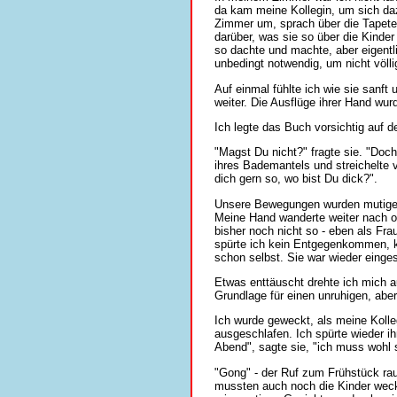
da kam meine Kollegin, um sich da
Zimmer um, sprach über die Tapete
darüber, was sie so über die Kinde
so dachte und machte, aber eigentli
unbedingt notwendig, um nicht völli
Auf einmal fühlte ich wie sie sanft
weiter. Die Ausflüge ihrer Hand wur
Ich legte das Buch vorsichtig auf 
"Magst Du nicht?" fragte sie. "Doc
ihres Bademantels und streichelte v
dich gern so, wo bist Du dick?".
Unsere Bewegungen wurden mutiger un
Meine Hand wanderte weiter nach o
bisher noch nicht so - eben als Fr
spürte ich kein Entgegenkommen, ke
schon selbst. Sie war wieder einge
Etwas enttäuscht drehte ich mich 
Grundlage für einen unruhigen, abe
Ich wurde geweckt, als meine Kolle
ausgeschlafen. Ich spürte wieder i
Abend", sagte sie, "ich muss wohl
"Gong" - der Ruf zum Frühstück ra
mussten auch noch die Kinder weck