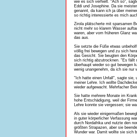
wie es sich verhielt. "Ach so", sagt
Eddi und Josephine. Da sie meiste
genannt, da kann ich ja über meine
so richtig interessierte es mich a
Zirola plätscherte mit sparsamen 
nicht mehr so klarem Wasser auftau
waren, aber vom früheren Glanz war
das aus.
Sie setzte die Füße etwas unbeholf
völlig frei bewegen und zu sich he
das Gesicht. Sie beugten den Körpe
sich richtig abzutrocknen. "Es fäll
überhaupt wieder so gut bewegen ka
wenig unangenehm, da ich sie nur w
"Ich hatte einen Unfall", sagte sie
meiner Lehre. Ich wollte Dachdeck
wieder aufgewacht. Mehrfacher Bein
Sie hatte mehrere Monate im Kranke
hohe Entschädigung, weil der Firme
Lehre konnte sie vergessen; sie wa
Als sie wieder einigermaßen bewegl
in guter körperlicher Verfassung wa
durch Nordafrika und nutzte den no
größten Strapazen, aber sie beendete
Wunder war. Damit wollte sie sich b